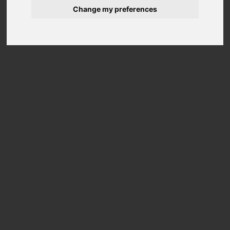
Change my preferences
S
E
D
E
D
I
L
E
N
O
Località Fornace Quadri,
Frazione Milzanello, 25024 Leno (BS)
Italia
Tel. +39 030 9039260-1
Fax. +39 030 9039258
commerciale@biomar.it
Indicazioni stradali