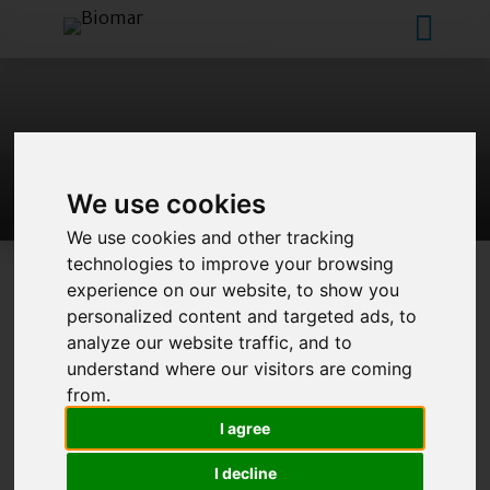
We use cookies
We use cookies and other tracking
technologies to improve your browsing
experience on our website, to show you
R
E
C
U
P
E
R
O
D
I
R
I
F
I
U
T
I
personalized content and targeted ads, to
analyze our website traffic, and to
I
N
D
U
S
T
R
I
A
L
I
:
T
I
P
O
L
O
G
I
A
E
C
O
D
I
C
I
understand where our visitors are coming
E
E
R
from.
I agree
I decline
L’attività di recupero rifiuti e scarti delle lavorazione