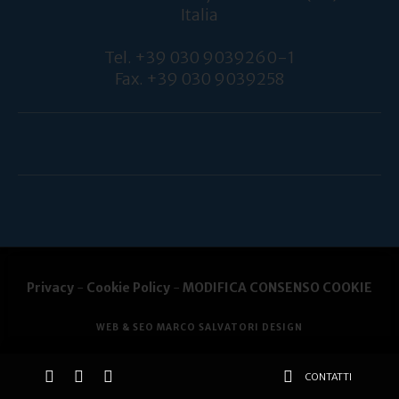
Italia
Tel. +39 030 9039260-1
Fax. +39 030 9039258
Privacy
-
Cookie Policy
-
MODIFICA CONSENSO COOKIE
WEB & SEO MARCO SALVATORI DESIGN
CONTATTI